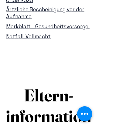
01.08.2025
Ärtzliche Bescheinigung vor der
Aufnahme
Merkblatt - Gesundheitsvorsorge
Notfall-Vollmacht
Eltern-
Eltern-
information
information